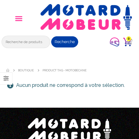
0
Recherche
BOUTIQUE
PRODUCT TAG -
MOTOBECANE
Aucun produit ne correspond à votre sélection.