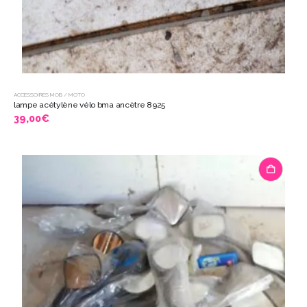
ACCESSOIRES MOB / MOTO
lampe acétylène vélo bma ancètre 8925
39,00
€