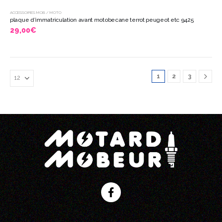
ACCESSOIRES MOB / MOTO
plaque d’immatriculation avant motobecane terrot peugeot etc 9425
29,00
€
1
2
3