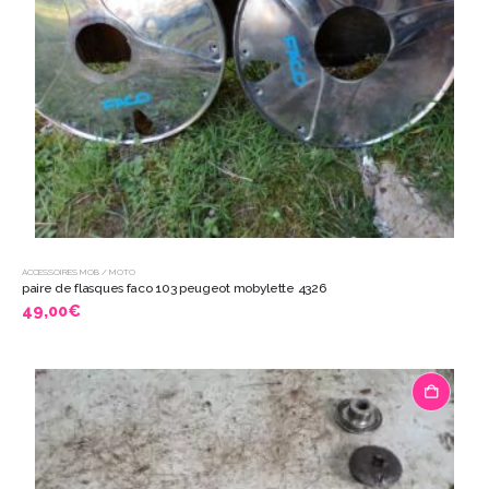
ACCESSOIRES MOB / MOTO
paire de flasques faco 103 peugeot mobylette 4326
49,00
€