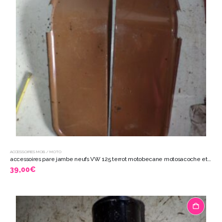
ACCESSOIRES MOB / MOTO
accessoires pare jambe neufs VW 125 terrot motobecane motosacoche etc 2125
39,00
€