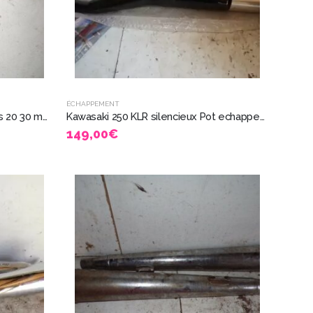
ÉCHAPPEMENT
embout de pot 30 35mm années 20 30 moto ancienne collection 4225
Kawasaki 250 KLR silencieux Pot echappement neuf Busso 5326
149,00
€