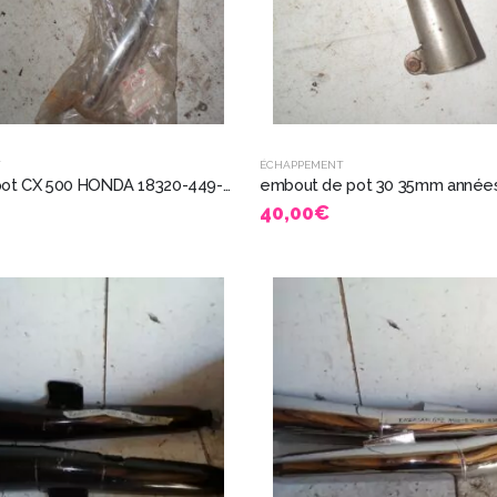
T
ÉCHAPPEMENT
coude de pot CX 500 HONDA 18320-449-000 Exhaust Header Pipes 14325
40,00
€