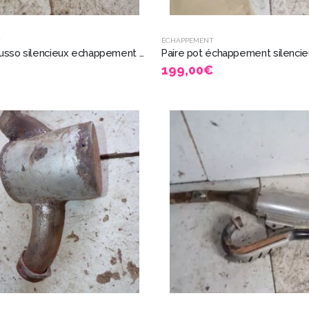
T
ÉCHAPPEMENT
paire Pot Busso silencieux echappement neufs Honda CB 750 Custom 1981 5326
199,00
€