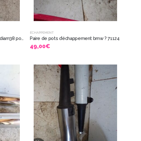
ÉCHAPPEMENT
kawasaki GPZ 1100 R 1000 1981 diam38 pots echappement neuf silencieux Busso 5326
Paire de pots d’échappement bmw ? 71124
49,00
€