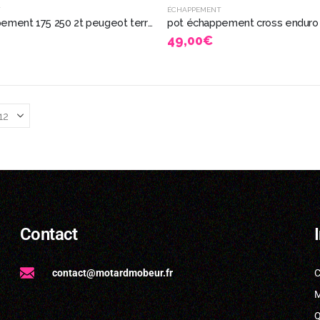
T
ÉCHAPPEMENT
pot échappement 175 250 2t peugeot terrot alcyon monet goyon 4824
49,00
€
Contact
contact@motardmobeur.fr
C
M
Q