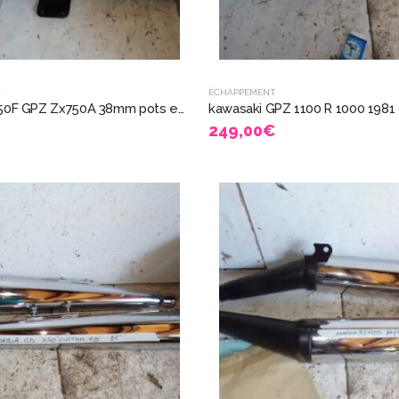
T
ÉCHAPPEMENT
kawasaki 750F GPZ Zx750A 38mm pots echappement neuf silencieux Busso 5326
249,00
€