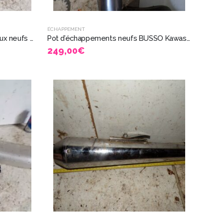
ÉCHAPPEMENT
Paire pot échappement silencieux neufs Busso Yamaha FJ 1200 1987 91 FJ1200 5326
Pot d’échappements neufs BUSSO Kawasaki GTR1000 GTR 1000 5326
249,00
€