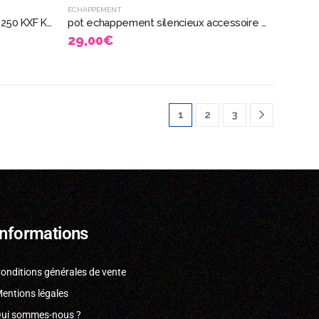
ÉCHAPPEMENT
pot échappement cross enduro 250 KXF Kawasaki 250 4 temps 2526
pot echappement silencieux accessoire moto chromé 41025
29,00
€
1
2
3
Informations
onditions générales de vente
entions légales
ui sommes-nous ?