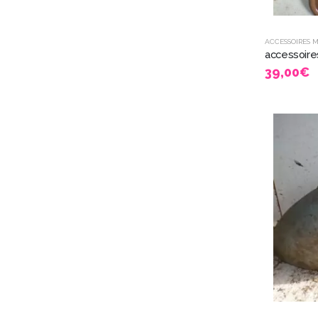
ACCESSOIRES 
39,00
€