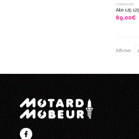
CARÉNAGES
Aile 125 1
69,00
€
Afficher: