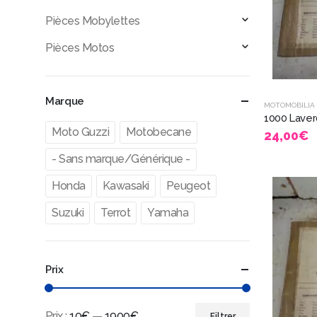
Pièces Mobylettes
Pièces Motos
Marque
MOTOMOBILIA
Moto Guzzi
Motobecane
24,00
€
- Sans marque/Générique -
Honda
Kawasaki
Peugeot
Suzuki
Terrot
Yamaha
Prix
Prix :
10€
—
1900€
Filtrer