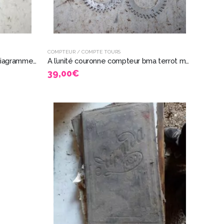
COMPTEUR / COMPTE TOURS
à l’unité Bobine Allumage avec diagramme intégré – MVT Z097 mobylette 7825
A l’unité couronne compteur bma terrot motobecane alcyon monet goyon 11025
39,00
€