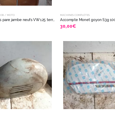
MOB / MOTO
MACHINES COMPLÈTES
accessoires pare jambe neufs VW 125 terrot motobecane motosacoche etc 2125
Accompte Monet goyon S3g 10
30,00
€