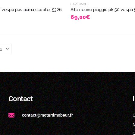
CARÉNAGES
25 vespa pas acma scooter 5326
Aile neuve piaggio pk 50 vespa
69,00
€
Contact
contact@motardmobeur.fr
C
M
Q