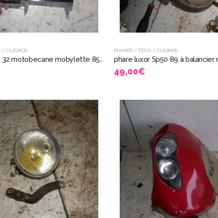
 / CLIGNOS
PHARES / FEUX / CLIGNOS
phare av 33 32 motobecane mobylette 8526
49,00
€