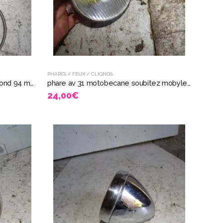
PHARES / FEUX / CLIGNOS
grille phare chrome gros phare rond 94 mobylette motobecane 7526
phare av 31 motobecane soubitez mobylette 8526
24,00
€