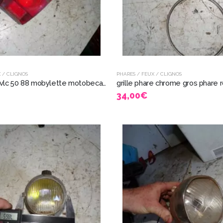
 / CLIGNOS
PHARES / FEUX / CLIGNOS
feu arrière vlc 50 88 mobylette motobecane 7526
34,00
€