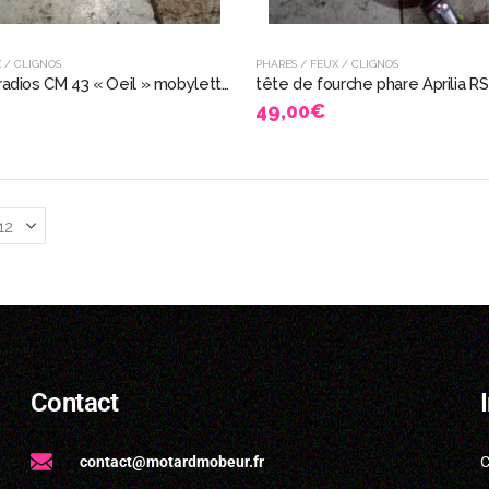
 / CLIGNOS
PHARES / FEUX / CLIGNOS
rare phare radios CM 43 « Oeil » mobylette bma moto ancienne 12426
49,00
€
Contact
contact@motardmobeur.fr
C