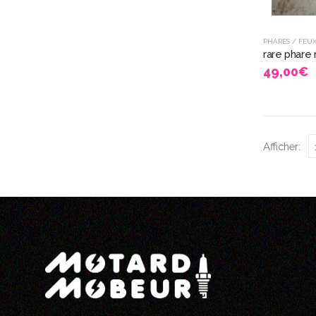
PHARES / FEUX
49,00
€
Afficher: