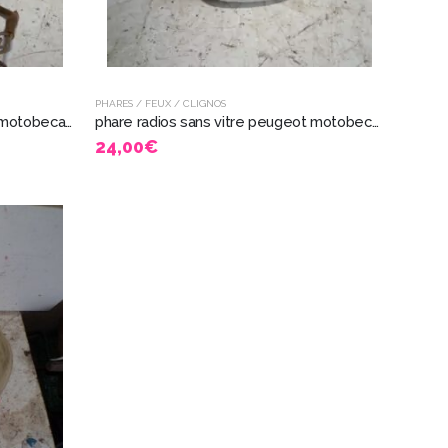
PHARES / FEUX / CLIGNOS
phare luxor Sp50 89 à balancier motobecane mobylette 7526
phare radios sans vitre peugeot motobecane ultima bma 100 8526
24,00
€