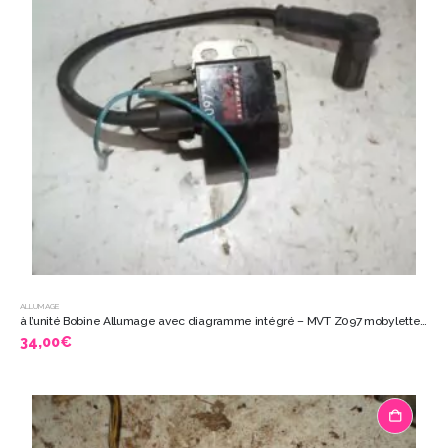
ALLUMAGE
à l’unité Bobine Allumage avec diagramme intégré – MVT Z097 mobylette 7825
34,00
€