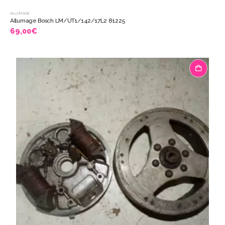
ALLUMAGE
Allumage Bosch LM/UT1/142/17L2 81225
69,00
€