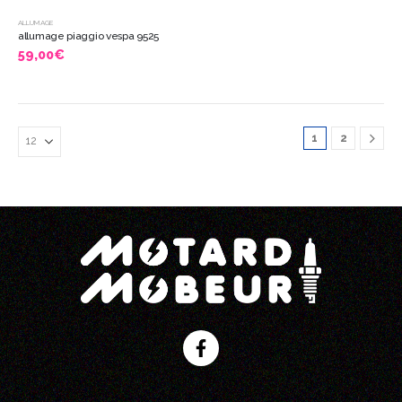
ALLUMAGE
allumage piaggio vespa 9525
59,00
€
1
2