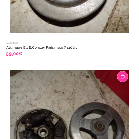
ALLUMAGE
Allumage Ets E.Coroller Paris moto ? 41025
59,00
€